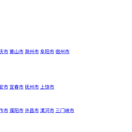
庆市
黄山市
滁州市
阜阳市
宿州市
安市
宜春市
抚州市
上饶市
作市
濮阳市
许昌市
漯河市
三门峡市