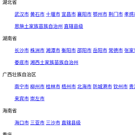
湖北省
武汉市
黄石市
十堰市
宜昌市
襄阳市
鄂州市
荆门市
孝感
恩施土家族苗族自治州
直辖县级
湖南省
长沙市
株洲市
湘潭市
衡阳市
邵阳市
岳阳市
常德市
张家
娄底市
湘西土家族苗族自治州
广西壮族自治区
南宁市
柳州市
桂林市
梧州市
北海市
防城港市
钦州市
贵
来宾市
崇左市
海南省
海口市
三亚市
三沙市
直辖县级
重庆