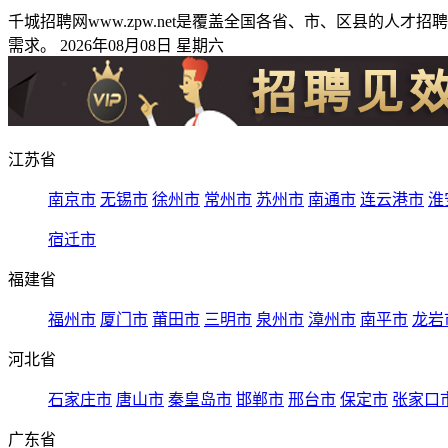
千城招聘网www.zpw.net是覆盖全国各省、市、区县的
需求。 2026年08月08日 星期六
江苏省
南京市
无锡市
徐州市
常州市
苏州市
南通市
连云港市
淮
宿迁市
福建省
福州市
厦门市
莆田市
三明市
泉州市
漳州市
南平市
龙岩
河北省
石家庄市
唐山市
秦皇岛市
邯郸市
邢台市
保定市
张家口
广东省