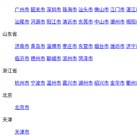
广州市
韶关市
深圳市
珠海市
汕头市
佛山市
江门市
湛江
汕尾市
河源市
阳江市
清远市
东莞市
中山市
潮州市
揭阳
山东省
济南市
青岛市
淄博市
枣庄市
东营市
烟台市
潍坊市
济宁
临沂市
德州市
聊城市
滨州市
菏泽市
浙江省
杭州市
宁波市
温州市
嘉兴市
湖州市
绍兴市
金华市
衢州
北京
北京市
天津
天津市