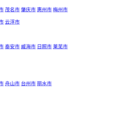
市
茂名市
肇庆市
惠州市
梅州市
市
云浮市
市
泰安市
威海市
日照市
莱芜市
市
舟山市
台州市
丽水市