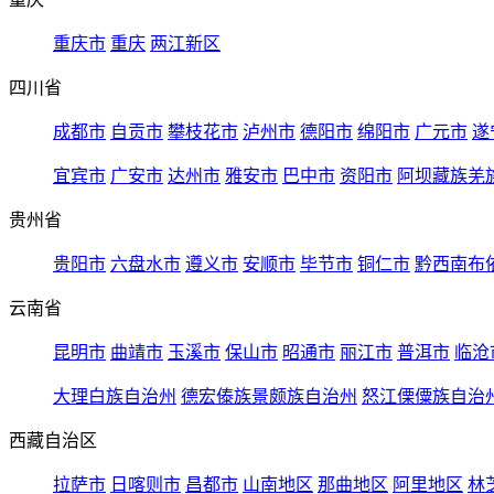
重庆市
重庆
两江新区
四川省
成都市
自贡市
攀枝花市
泸州市
德阳市
绵阳市
广元市
遂
宜宾市
广安市
达州市
雅安市
巴中市
资阳市
阿坝藏族羌
贵州省
贵阳市
六盘水市
遵义市
安顺市
毕节市
铜仁市
黔西南布
云南省
昆明市
曲靖市
玉溪市
保山市
昭通市
丽江市
普洱市
临沧
大理白族自治州
德宏傣族景颇族自治州
怒江傈僳族自治
西藏自治区
拉萨市
日喀则市
昌都市
山南地区
那曲地区
阿里地区
林