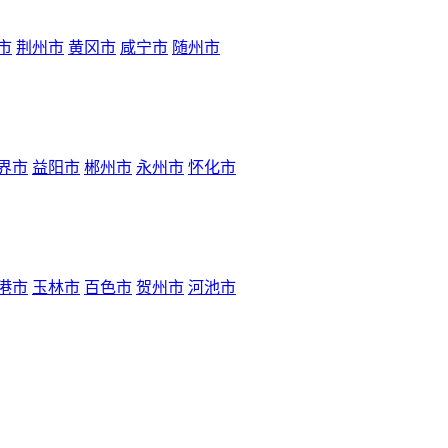
市
荆州市
黄冈市
咸宁市
随州市
界市
益阳市
郴州市
永州市
怀化市
港市
玉林市
百色市
贺州市
河池市