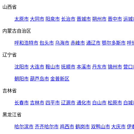
山西省
太原市
大同市
阳泉市
长治市
晋城市
朔州市
晋中市
运城
内蒙古自治区
呼和浩特市
包头市
乌海市
赤峰市
通辽市
鄂尔多斯市
呼
辽宁省
沈阳市
大连市
鞍山市
抚顺市
本溪市
丹东市
锦州市
营口
朝阳市
葫芦岛市
金普新区
吉林省
长春市
吉林市
四平市
辽源市
通化市
白山市
松原市
白城
黑龙江省
哈尔滨市
齐齐哈尔市
鸡西市
鹤岗市
双鸭山市
大庆市
伊