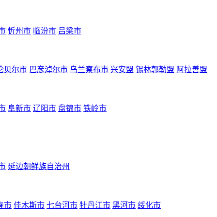
市
忻州市
临汾市
吕梁市
伦贝尔市
巴彦淖尔市
乌兰察布市
兴安盟
锡林郭勒盟
阿拉善盟
市
阜新市
辽阳市
盘锦市
铁岭市
市
延边朝鲜族自治州
春市
佳木斯市
七台河市
牡丹江市
黑河市
绥化市