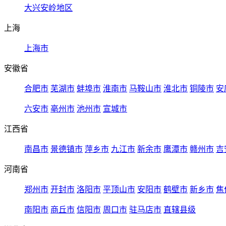
大兴安岭地区
上海
上海市
安徽省
合肥市
芜湖市
蚌埠市
淮南市
马鞍山市
淮北市
铜陵市
安
六安市
亳州市
池州市
宣城市
江西省
南昌市
景德镇市
萍乡市
九江市
新余市
鹰潭市
赣州市
吉
河南省
郑州市
开封市
洛阳市
平顶山市
安阳市
鹤壁市
新乡市
焦
南阳市
商丘市
信阳市
周口市
驻马店市
直辖县级