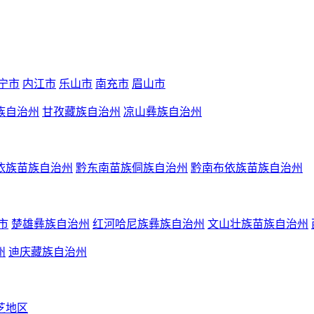
宁市
内江市
乐山市
南充市
眉山市
族自治州
甘孜藏族自治州
凉山彝族自治州
依族苗族自治州
黔东南苗族侗族自治州
黔南布依族苗族自治州
市
楚雄彝族自治州
红河哈尼族彝族自治州
文山壮族苗族自治州
州
迪庆藏族自治州
芝地区