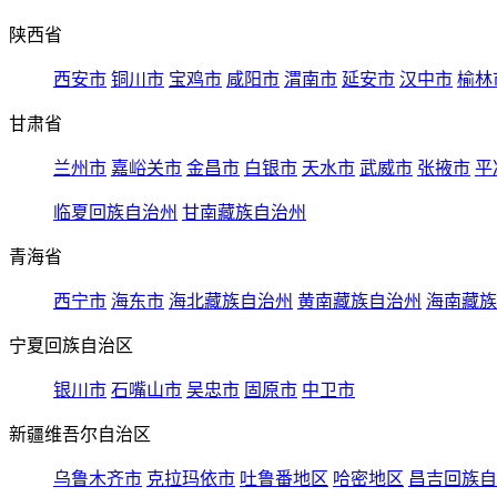
陕西省
西安市
铜川市
宝鸡市
咸阳市
渭南市
延安市
汉中市
榆林
甘肃省
兰州市
嘉峪关市
金昌市
白银市
天水市
武威市
张掖市
平
临夏回族自治州
甘南藏族自治州
青海省
西宁市
海东市
海北藏族自治州
黄南藏族自治州
海南藏族
宁夏回族自治区
银川市
石嘴山市
吴忠市
固原市
中卫市
新疆维吾尔自治区
乌鲁木齐市
克拉玛依市
吐鲁番地区
哈密地区
昌吉回族自