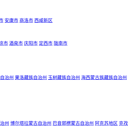
市
安康市
商洛市
西咸新区
凉市
酒泉市
庆阳市
定西市
陇南市
自治州
果洛藏族自治州
玉树藏族自治州
海西蒙古族藏族自治州
治州
博尔塔拉蒙古自治州
巴音郭楞蒙古自治州
阿克苏地区
克孜